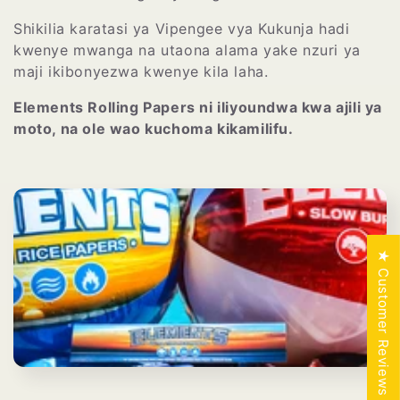
a
Shikilia karatasi ya Vipengee vya Kukunja hadi
n
kwenye mwanga na utaona alama yake nzuri ya
maji ikibonyezwa kwenye kila laha.
y
Elements Rolling Papers ni iliyoundwa kwa ajili ya
i
moto, na ole wao kuchoma kikamilifu.
k
o
:
★ Customer Reviews