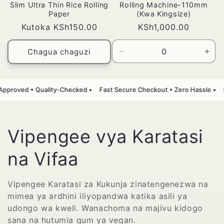
Slim Ultra Thin Rice Rolling
Rolling Machine-110mm
Paper
(Kwa Kingsize)
Bei
Kutoka KSh150.00
Bei
KSh1,000.00
ya
ya
kawaida
kawaida
Chagua chaguzi
Punguza
Ong
wingi
wing
wa
kwa
Default
Defa
pproved • Quality-Checked •
Fast Secure Checkout • Zero Hassle •
Title
Title
M
Vipengee vya Karatasi
k
na Vifaa
u
Vipengee Karatasi za Kukunja zinatengenezwa na
mimea ya ardhini iliyopandwa katika asili ya
s
udongo wa kweli. Wanachoma na majivu kidogo
sana na hutumia gum ya vegan.