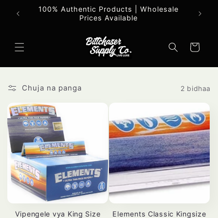
Ruka
100% Authentic Products | Wholesale
Maa
hadi
Prices Available
yaliyomo
Mkokoteni
Chuja na panga
2 bidhaa
Vipengele vya King Size
Elements Classic Kingsize