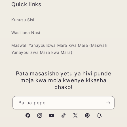
Quick links
Kuhusu Sisi
Wasiliana Nasi
Maswali Yanayoulizwa Mara kwa Mara (Maswali
Yanayoulizwa Mara kwa Mara)
Pata masasisho yetu ya hivi punde
moja kwa moja kwenye kikasha
chako!
Barua pepe
Facebook
Instagram
YouTube
TikTok
X
Pinterest
Snapchat
(Twitter)